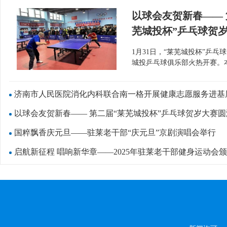
以球会友贺新春—— 
芜城投杯”乒乓球贺
收官
1月31日，“莱芜城投杯”乒乓
城投乒乓球俱乐部火热开赛。
济南市人民医院消化内科联合南一格开展健康志愿服务进基
以球会友贺新春—— 第二届“莱芜城投杯”乒乓球贺岁大赛
国粹飘香庆元旦——驻莱老干部“庆元旦”京剧演唱会举行
启航新征程 唱响新华章——2025年驻莱老干部健身运动会