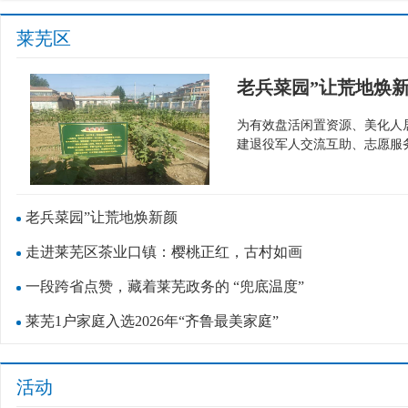
莱芜区
老兵菜园”让荒地焕
为有效盘活闲置资源、美化人
建退役军人交流互助、志愿服
庄…
老兵菜园”让荒地焕新颜
走进莱芜区茶业口镇：樱桃正红，古村如画
一段跨省点赞，藏着莱芜政务的 “兜底温度”
莱芜1户家庭入选2026年“齐鲁最美家庭”
活动