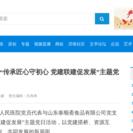
东
原创
专题
视频直播
舜娃
济南社区
文学论坛
众说
艺术
“传承匠心守初心 党建联建促发展”主题党
焦健
责任编辑：吕冉冉
人民医院党员代表与山东泰顺斋食品有限公司党支
联建促发展”主题党日活动，以党建搭桥、资源互
能、共同发展的新局面。