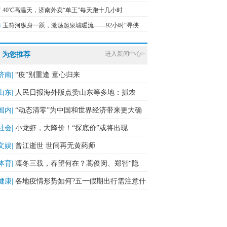
7
40℃高温天，济南外卖“单王”每天跑十几小时
8
玉符河纵身一跃，激荡起泉城暖流——92小时“寻侠
进入新闻中心>
为您推荐
济南|
“疫”别重逢 童心归来
山东|
人民日报海外版点赞山东等多地：抓农
时，促丰收
国内|
“动态清零”为中国和世界经济带来更大确
定性
社会|
小龙虾，大降价！“探底价”或将出现
文娱|
曾江逝世 世间再无黄药师
体育|
凛冬三载，春望何在？蒿俊闵、郑智“隐
身”，金靴之争多变数
健康|
各地疫情形势如何?五一假期出行需注意什
么?