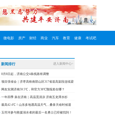
微电影
房产
财经
商业
汽车
教育
健康
考试吧
进入新闻中心>
新闻排行
1
8月8日起，济南公交4条线路有调整
2
项目强省会｜济枣高铁南部山区317省道高架段连续梁
3
网友实测济南59.5℃，和官方38℃预报差在哪？
4
一年四季 泉在济南｜高温觅清凉 济南五龙潭水杉
5
最高42.4℃！山东多地遇高温天气，桑拿天啥时候退
6
玉符河参与救援溺水者的最后一名勇士已经被找到！