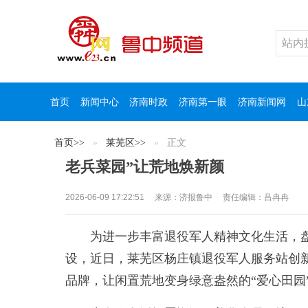
首页
新闻中心
济南时政
济南第一眼
济南新闻网
山
首页
>>
莱芜区
>>
正文
老兵菜园”让荒地焕新颜
2026-06-09 17:22:51
来源：
济报鲁中
责任编辑：吕冉冉
为进一步丰富退役军人精神文化生活，盘
设，近日，莱芜区杨庄镇退役军人服务站创新
品牌，让闲置荒地变身绿意盎然的“爱心田园