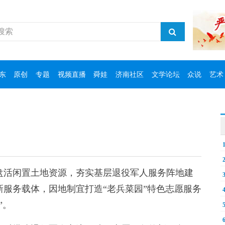
东
原创
专题
视频直播
舜娃
济南社区
文学论坛
众说
艺术
活闲置土地资源，夯实基层退役军人服务阵地建
服务载体，因地制宜打造“老兵菜园”特色志愿服务
”。