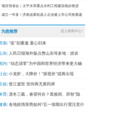
7
项目强省会｜太平水库重点水利工程建设稳步推进
8
成立一年多！济南这家机器人企业被上市公司抢着递
进入新闻中心>
为您推荐
济南|
“疫”别重逢 童心归来
山东|
人民日报海外版点赞山东等多地：抓农
时，促丰收
国内|
“动态清零”为中国和世界经济带来更大确
定性
社会|
小龙虾，大降价！“探底价”或将出现
文娱|
曾江逝世 世间再无黄药师
体育|
凛冬三载，春望何在？蒿俊闵、郑智“隐
身”，金靴之争多变数
健康|
各地疫情形势如何?五一假期出行需注意什
么?