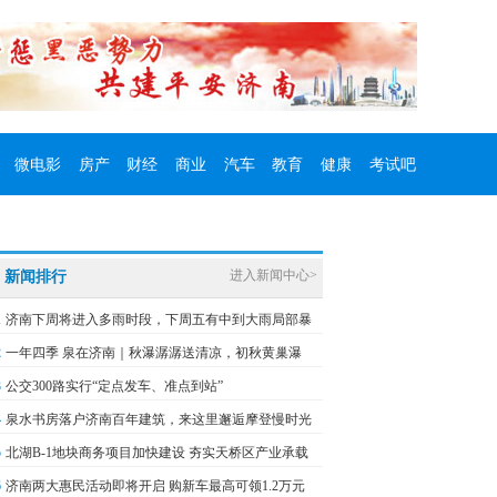
微电影
房产
财经
商业
汽车
教育
健康
考试吧
进入新闻中心>
新闻排行
1
济南下周将进入多雨时段，下周五有中到大雨局部暴
2
一年四季 泉在济南｜秋瀑潺潺送清凉，初秋黄巢瀑
3
公交300路实行“定点发车、准点到站”
4
泉水书房落户济南百年建筑，来这里邂逅摩登慢时光
5
北湖B-1地块商务项目加快建设 夯实天桥区产业承载
6
济南两大惠民活动即将开启 购新车最高可领1.2万元