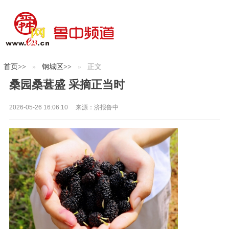
首页
>>
钢城区
>>
正文
桑园桑葚盛 采摘正当时
2026-05-26 16:06:10
来源：
济报鲁中