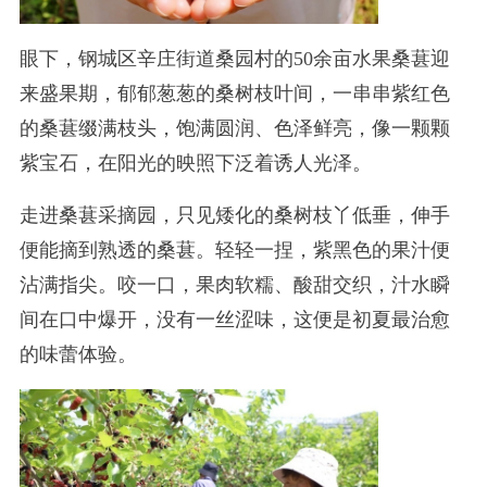
眼下，钢城区辛庄街道桑园村的50余亩水果桑葚迎
来盛果期，郁郁葱葱的桑树枝叶间，一串串紫红色
的桑葚缀满枝头，饱满圆润、色泽鲜亮，像一颗颗
紫宝石，在阳光的映照下泛着诱人光泽。
走进桑葚采摘园，只见矮化的桑树枝丫低垂，伸手
便能摘到熟透的桑葚。轻轻一捏，紫黑色的果汁便
沾满指尖。咬一口，果肉软糯、酸甜交织，汁水瞬
间在口中爆开，没有一丝涩味，这便是初夏最治愈
的味蕾体验。