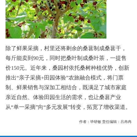
除了鲜果采摘，村里还将剩余的桑葚制成桑葚干，
每斤能卖到90元，同时把桑叶制成桑叶茶，一提售
价150元。近年来，桑园村依托桑树种植优势，创新
推出“亲子采摘+田园体验”农旅融合模式，将门票
制、鲜果销售与深加工相结合，既满足了城市家庭
亲近自然、体验田园生活的需求，也让桑葚产业
从“单一采摘”向“多元发展”转变，拓宽了增收渠道。
作者：毕研敏 责任编辑：吕冉冉